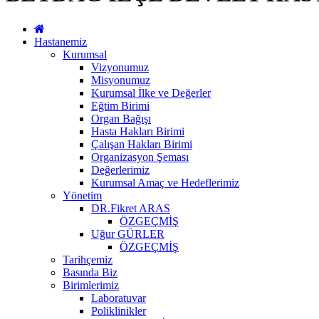
Hastanemiz
Kurumsal
Vizyonumuz
Misyonumuz
Kurumsal İlke ve Değerler
Eğtim Birimi
Organ Bağışı
Hasta Hakları Birimi
Çalışan Hakları Birimi
Organizasyon Şeması
Değerlerimiz
Kurumsal Amaç ve Hedeflerimiz
Yönetim
DR.Fikret ARAS
ÖZGEÇMİŞ
Uğur GÜRLER
ÖZGEÇMİŞ
Tarihçemiz
Basında Biz
Birimlerimiz
Laboratuvar
Poliklinikler