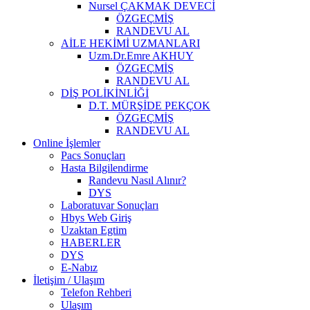
Nursel ÇAKMAK DEVECİ
ÖZGEÇMİŞ
RANDEVU AL
AİLE HEKİMİ UZMANLARI
Uzm.Dr.Emre AKHUY
ÖZGEÇMİŞ
RANDEVU AL
DİŞ POLİKİNLİĞİ
D.T. MÜRŞİDE PEKÇOK
ÖZGEÇMİŞ
RANDEVU AL
Online İşlemler
Pacs Sonuçları
Hasta Bilgilendirme
Randevu Nasıl Alınır?
DYS
Laboratuvar Sonuçları
Hbys Web Giriş
Uzaktan Egtim
HABERLER
DYS
E-Nabız
İletişim / Ulaşım
Telefon Rehberi
Ulaşım