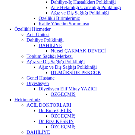
Dahiliye-İç Hastalıkları Polikliniği
Aile Hekimliği Uzmanlığı Polikliniği
Ağız ve Diş Sağlığı Polikliniği
Özellikli Birimlerimiz
Kalite Yönetim Sorumlusu
Özellikli Hizmetler
Acil Ünitesi
Dahiliye Polikliniği
DAHİLİYE
Nursel ÇAKMAK DEVECİ
Toplum Sağlığı Merkezi
Ağız ve Diş Sağlığı Polikliniği
Ağız ve Diş Sağlığı Polikliniği
DT.MÜRŞİDE PEKÇOK
Genel Hastane
Diyestisyen
Diyetisyen Elif Miray YAZICI
ÖZGEÇMİŞ
Hekimlerimiz
ACİL DOKTORLARI
Dr. Emre ÇELİK
ÖZGEÇMİŞ
Dr. Rıza KESKİN
ÖZGEÇMİŞ
DAHİLİYE