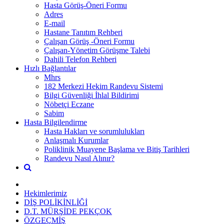
Hasta Görüş-Öneri Formu
Adres
E-mail
Hastane Tanıtım Rehberi
Çalışan Görüş -Öneri Formu
Çalışan-Yönetim Görüşme Talebi
Dahili Telefon Rehberi
Hızlı Bağlantılar
Mhrs
182 Merkezi Hekim Randevu Sistemi
Bilgi Güvenliği İhlal Bildirimi
Nöbetçi Eczane
Sabim
Hasta Bilgilendirme
Hasta Hakları ve sorumlulukları
Anlaşmalı Kurumlar
Poliklinik Muayene Başlama ve Bitiş Tarihleri
Randevu Nasıl Alınır?
Hekimlerimiz
DİŞ POLİKİNLİĞİ
D.T. MÜRŞİDE PEKÇOK
ÖZGEÇMİŞ